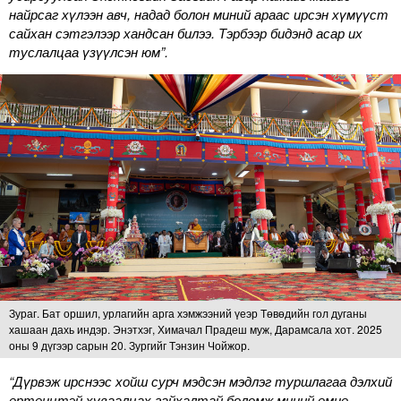
найрсаг хүлээн авч, надад болон миний араас ирсэн хүмүүст
сайхан сэтгэлээр хандсан билээ. Тэрбээр бидэнд асар их
туслалцаа үзүүлсэн юм”.
Зураг. Бат оршил, урлагийн арга хэмжээний үеэр Төвөдийн гол дуганы
хашаан дахь индэр. Энэтхэг, Химачал Прадеш муж, Дарамсала хот. 2025
оны 9 дүгээр сарын 20. Зургийг Тэнзин Чойжор.
“Дүрвэж ирснээс хойш сурч мэдсэн мэдлэг туршлагаа дэлхий
ертөнцтэй хуваалцах гайхалтай боломж миний өмнө