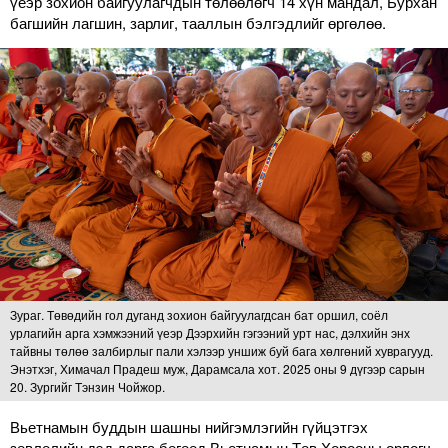
үеэр зохион байгуулагчдын төлөөлөгч 14 хүн мандал, Бурхан
багшийн лагшин, зарлиг, тааллын бэлгэдлийг өргөлөө.
Зураг. Төвөдийн гол дуганд зохион байгуулагдсан бат оршил, соёл
урлагийн арга хэмжээний үеэр Дээрхийн гэгээний урт нас, дэлхийн энх
тайвны төлөө залбирлыг пали хэлээр уншиж буй бага хөлгөний хуврагууд.
Энэтхэг, Химачал Прадеш муж, Дарамсала хот. 2025 оны 9 дүгээр сарын
20. Зургийг Тэнзин Чойжор.
Вьетнамын буддын шашны нийгэмлэгийн гүйцэтгэх
зөвлөлийн дэд дарга бөгөөд Вьетнамын Төв Хорооны орлогч