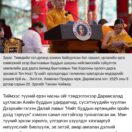
Зураг. Төвөдийн гол дуганд зохион байгуулсан бат оршил, урлагийн арга
хэмжээний үеэр Вьетнамын буддын шашны нийгэмлэгийн гүйцэтгэх
зөвлөлийн дэд дарга бөгөөд Вьетнамын Төв Хорооны орлогч дарга
эрхэмсэг Тич Нхат Ту нийт оролцогчдыг төлөөлөн хамтарсан мэдэгдлийг
уншиж буй нь... Энэтхэг, Химачал Прадеш муж, Дарамсала хот. 2025 оны 9
дүгээр сарын 20. Зургийг Тэнзин Чойжор.
Тиймээс түүний ерэн насны ойг тэмдэглэхээр Дарамсалад
цугласан Азийн буддын удирдагчид, сүсэгтнүүдийн чуулган
Дээрхийн гэгээн Далай ламыг "Нийт буддын ертөнцийн оройн
дээд тэргүүн" хэмээн санал нэгтэйгээр тунхагласан аж. Мөн
түүний эрхэм зорилго, үлгэрлэн үзүүлдэг хязгааргүй
нигүүлслийг биелүүлж, эв эетэй, амар амгалан дэлхий