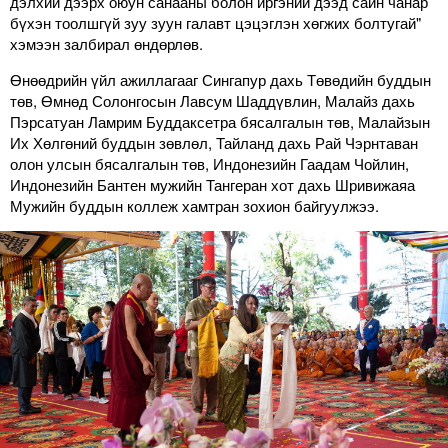
дэлхий дээрх оюун санааны болон иргэний дээд сайн чанар
бүхэн тоолшгүй зуу зуун галавт цэцэглэн хөгжих болтугай"
хэмээн залбирал өндөрлөв.
Өнөөдрийн үйл ажиллагааг Сингапур дахь Төвөдийн буддын
төв, Өмнөд Солонгосын Лавсум Шаддүвлин, Малайз дахь
Пэрсатуан Ламрим Буддаксетра бясалгалын төв, Малайзын
Их Хөлгөний буддын зөвлөл, Тайланд дахь Рай Чэрнтаван
олон улсын бясалгалын төв, Индонезийн Гаадам Чойлин,
Индонезийн Бантен мужийн Тангеран хот дахь Шривижаяа
Мужийн буддын коллеж хамтран зохион байгуулжээ.