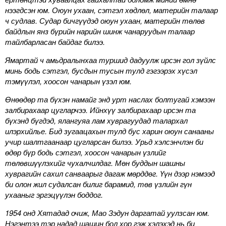
нээгдсэн юм. Оюун ухаан, сэтгэл хөдлөл, материйн талаар
ч судлав. Судар бичгүүдэд оюун ухаан, материйн төлөв
байдлын янз бүрийн нарийн шинж чанаруудын талаар
тайлбарласан байдаг билээ.
Ямартай ч амьдралынхаа туршид дадуулж ирсэн гол зүйлс
минь бодь сэтгэл, бусдын тусын тулд гэгээрэх хүсэл
тэмүүлэл, хоосон чанарын үзэл юм.
Өнөөдөр та бүхэн намайг энд урт наслах болтугай хэмээн
залбирахаар цугларчээ. Ийнхүү залбирахаар ирсэн та
бүхэнд бүгдэд, ялангуяа лам хуврагуудад талархал
илэрхийлье. Бид зугаацахын тулд бус харин оюун санааны
учир шалтгаанаар цугларсан билээ. Урьд хэлсэнчлэн би
өдөр бүр бодь сэтгэл, хоосон чанарын үзлийг
төлөвшүүлэхийг чухалчилдаг. Мөн буддын шашны
хуврагийн сахил санваарыг дагаж мөрддөг. Үүн дээр нэмээд
би олон жил судалсан билиг барамид, төв үзлийн гүн
ухааныг эргэцүүлэн боддог.
1954 онд Хятадад очиж, Мао Зэдун даргатай уулзсан юм.
Нэгэнтээ тэр надад шашин бол хор гэж хэлэхэд нь би