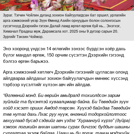
Зураг. Тэгчин Чойлин дуганд зохион байгуулагдсан бат оршил, урлагийн
арга хэмжээний үеэр Зүүн Өмнөд Азийн орнуудын болон солонгосын
сүсэгтнүүд Дээрхийн гэгээн Далай ламд өргөл өргөж буй нь... Энэтхэг,
Химачал Прадеш муж, Дарамсала хот. 2025 оны 9 дүгээр сарын 20.
Зургийг Тэнзин Чойжор.
Энэ хооронд үндсэн 14 өглөгийн эзнээс бүрдсэн хоёр дахь
бүлэг мандал өргөж, 150 орчим сүсэгтэн Дээрхийн гэгээнд
бэлгээ өргөн барьжээ.
Арга хэмжээний хөтлөгч Дээрхийн гэгээнийг цугласан олонд
айлдвараа айлдахыг зохион байгуулагчдын өмнөөс хүссэнд
тэрбээр хүсэлтийг хүлээн авч ийн айлдав.
“Өглөөний мэнд. Би өөрийн амьдралд тохиолдсон зарим
зүйлийг та бүхэнтэй хуваалцмаар байна. Би Төвөдийн зүүн
хойд хэсэгт орших Амдод төрсөн. Хүүхэд байхдаа Төвөдийн
төв нутаг дахь Лхас руу нүүж, өнгөний тодорхойлолтоос
авхуулаад бусад сэдвийг авч үздэг “Хураангуй хүрээ” (дүйра)
хэмээх логикийн анхан шатны сурах бичгээс буддын шашны
сургалтаа эхэлж байлаа. Цааш нь би логик, танин мэдэхүйн