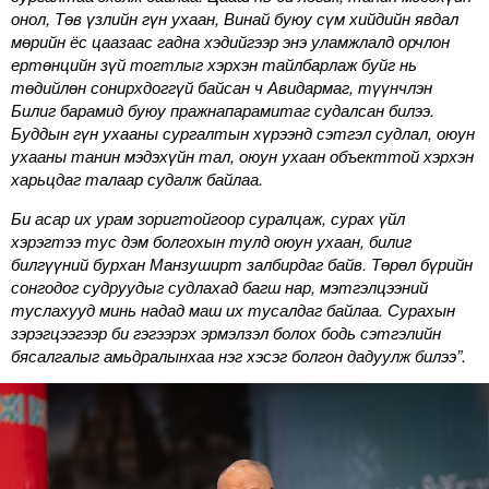
онол, Төв үзлийн гүн ухаан, Винай буюу сүм хийдийн явдал
мөрийн ёс цаазаас гадна хэдийгээр энэ уламжлалд орчлон
ертөнцийн зүй тогтлыг хэрхэн тайлбарлаж буйг нь
төдийлөн сонирхдоггүй байсан ч Авидармаг, түүнчлэн
Билиг барамид буюу пражнапарамитаг судалсан билээ.
Буддын гүн ухааны сургалтын хүрээнд сэтгэл судлал, оюун
ухааны танин мэдэхүйн тал, оюун ухаан объекттой хэрхэн
харьцдаг талаар судалж байлаа.
Би асар их урам зоригтойгоор суралцаж, сурах үйл
хэрэгтээ тус дэм болгохын тулд оюун ухаан, билиг
билгүүний бурхан Манзуширт залбирдаг байв. Төрөл бүрийн
сонгодог судруудыг судлахад багш нар, мэтгэлцээний
туслахууд минь надад маш их тусалдаг байлаа. Сурахын
зэрэгцээгээр би гэгээрэх эрмэлзэл болох бодь сэтгэлийн
бясалгалыг амьдралынхаа нэг хэсэг болгон дадуулж билээ”.