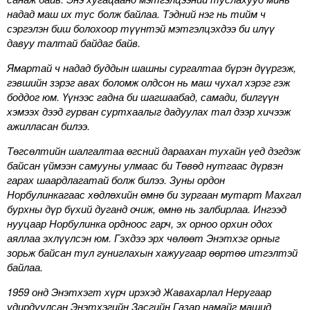
надад маш их тус болж байлаа. Тэдний нэг нь тийм ч
сэргэлэн биш болохоор түүнтэй мэтгэлцэхдээ би илүү
давуу талтай байдаг байв.
Ямартай ч надад буддын шашны сургалтаа бүрэн дүүргэж,
гэвшийн зэрэг авах боломж олдсон нь маш чухал хэрэг гэж
боддог юм. Үүнээс гадна би шагшаабад, самади, билгүүн
хэмээх дээд гурван суртхаалыг дадуулах тал дээр хичээж
ажилласан билээ.
Төгсөлтийн шалгалтаа өгсний дараахан тухайн үед дэгдэж
байсан үймээн самууны улмаас би Төвөд нутгаас дүрвэн
гарах шаардлагатай болж билээ. Зуны ордон
Норбулинкагаас хөдлөхийн өмнө би зургаан мутарт Махгал
бурхны дүр бүхий дуганд очиж, өмнө нь залбирлаа. Ингээд
нууцаар Норбулинка ордноос гарч, эх орноо орхин одох
аяллаа эхлүүлсэн юм. Гэхдээ эрх чөлөөт Энэтхэг орныг
зорьж байсан тул гуниглахын хажуугаар өөртөө итгэлтэй
байлаа.
1959 онд Энэтхэгт хүрч ирэхэд Жавахарлал Неругаар
удирдуулсан Энэтхэгийн Засгийн Газар намайг машид