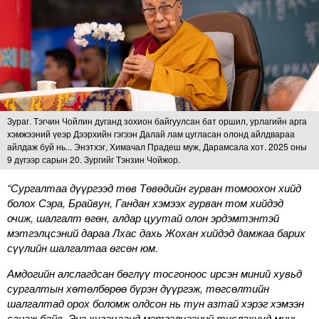
Зураг. Тэгчин Чойлин дуганд зохион байгуулсан бат оршил, урлагийн арга
хэмжээний үеэр Дээрхийн гэгээн Далай лам цугласан олонд айлдвараа
айлдаж буй нь... Энэтхэг, Химачал Прадеш муж, Дарамсала хот. 2025 оны
9 дүгээр сарын 20. Зургийг Тэнзин Чойжор.
“Сургалтаа дүүргээд төв Төвөдийн гурван томоохон хийд
болох Сэра, Брайвун, Гандан хэмээх гурван том хийдэд
очиж, шалгалт өгөн, алдар цуутай олон эрдэмтэнтэй
мэтгэлцсэний дараа Лхас дахь Жохан хийдэд дамжаа барих
сүүлийн шалгалтаа өгсөн юм.
Амдогийн алслагдсан бөглүү тосгоноос ирсэн миний хувьд
сургалтын хөтөлбөрөө бүрэн дүүргэж, төгсөлтийн
шалгалтад орох боломж олдсон нь тун азтай хэрэг хэмээн
санаж байв. Энэ хугацаанд мэтгэлцээний туслахууд минь