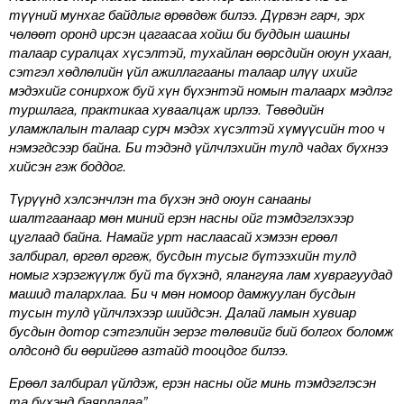
түүний мунхаг байдлыг өрөвдөж билээ. Дүрвэн гарч, эрх
чөлөөт оронд ирсэн цагаасаа хойш би буддын шашны
талаар суралцах хүсэлтэй, тухайлан өөрсдийн оюун ухаан,
сэтгэл хөдлөлийн үйл ажиллагааны талаар илүү ихийг
мэдэхийг сонирхож буй хүн бүхэнтэй номын талаарх мэдлэг
туршлага, практикаа хуваалцаж ирлээ. Төвөдийн
уламжлалын талаар сурч мэдэх хүсэлтэй хүмүүсийн тоо ч
нэмэгдсээр байна. Би тэдэнд үйлчлэхийн тулд чадах бүхнээ
хийсэн гэж боддог.
Түрүүнд хэлсэнчлэн та бүхэн энд оюун санааны
шалтгаанаар мөн миний ерэн насны ойг тэмдэглэхээр
цуглаад байна. Намайг урт наслаасай хэмээн ерөөл
залбирал, өргөл өргөж, бусдын тусыг бүтээхийн тулд
номыг хэрэгжүүлж буй та бүхэнд, ялангуяа лам хуврагуудад
машид талархлаа. Би ч мөн номоор дамжуулан бусдын
тусын тулд үйлчлэхээр шийдсэн. Далай ламын хувиар
бусдын дотор сэтгэлийн эерэг төлөвийг бий болгох боломж
олдсонд би өөрийгөө азтайд тооцдог билээ.
Ерөөл залбирал үйлдэж, ерэн насны ойг минь тэмдэглэсэн
та бүхэнд баярлалаа”.