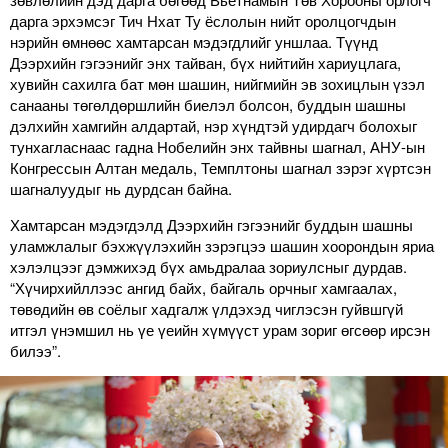
дарга эрхэмсэг Тич Нхат Ту ёслолын нийт оролцогчдын
нэрийн өмнөөс хамтарсан мэдэгдлийг уншлаа. Түүнд
Дээрхийн гэгээнийг энх тайван, бүх нийтийн хариуцлага,
хувийн сахилга бат мөн шашин, нийгмийн эв зохицлын үзэл
санааны төгөлдөршлийн биелэл болсон, буддын шашны
дэлхийн хамгийн алдартай, нэр хүндтэй удирдагч болохыг
тунхагласнаас гадна Нобелийн энх тайвны шагнал, АНУ-ын
Конгрессын Алтан медаль, Темплтоны шагнал зэрэг хүртсэн
шагналуудыг нь дурдсан байна.
Хамтарсан мэдэгдэлд Дээрхийн гэгээнийг буддын шашны
уламжлалыг бэхжүүлэхийн зэрэгцээ шашин хоорондын яриа
хэлэлцээг дэмжихэд бүх амьдралаа зориулсныг дурдав.
“Хүчирхийллээс ангид байх, байгаль орчныг хамгаалах,
төвөдийн өв соёлыг хадгалж үлдэхэд чиглэсэн гуйвшгүй
итгэл үнэмшил нь үе үеийн хүмүүст урам зориг өгсөөр ирсэн
билээ”.