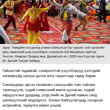
Зураг. Төвөдийн гол дуганд зохион байгуулсан бат оршил, соёл урлагийн
арга хэмжээний үеэр үзүүлбэрээ толилуулж буй Малайзын хамтлаг.
Энэтхэг, Химачал Прадеш муж, Дарамсала хот. 2025 оны 9 дүгээр сарын
20. Зургийг Тэнзин Чойжор.
Гайхалтай чадамгай, сонирхолтой үзүүлбэрүүд үзэгчдийг
хөгжөөхүйд халуун дотно алга ташилтаар хариу барив.
Сингапураас ирсэн төлөөлөгч санхүүгийн товч тайланг
танилцуулж, хэдий хэмжээний мөнгө цугласан, хэдийг
зарцуулсныг дурдаад, үлдсэнийг нь Далай ламын санд
шилжүүлэхийг мэдэгдлээ. Зохион байгуулагчдад талархал
илэрхийлж, зориулга ерөөл уншив.