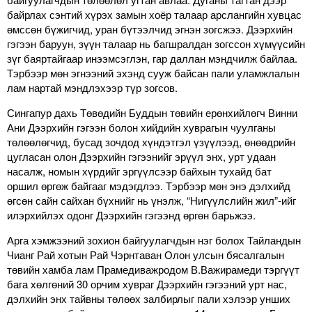
байрлах сэнтий хүрэх замын хоёр талаар арслангийн хувцас
өмссөн бүжигчид, уран бүтээлчид эгнэн зогсжээ. Дээрхийн
гэгээн баруун, зүүн талаар нь багшралдан зогссон хүмүүсийн
зүг баяртайгаар инээмсэглэн, гар даллан мэндчилж байлаа.
Тэрбээр мөн эгнээний эхэнд сууж байсан пали уламжлалын
лам нартай мэндлэхээр түр зогсов.
Сингапур дахь Төвөдийн Буддын төвийн ерөнхийлөгч Винни
Ани Дээрхийн гэгээн болон хийдийн хуврагын чуулганы
төлөөлөгчид, бусад зочдод хүндэтгэл үзүүлээд, өнөөдрийн
цугласан олон Дээрхийн гэгээнийг эрүүл энх, урт удаан
насалж, номын хүрдийг эргүүлсээр байхын тухайд бат
оршил өргөж байгааг мэдэгдлээ. Тэрбээр мөн энэ дэлхийд
өгсөн сайн сайхан бүхнийг нь үнэлж, “Нигүүлслийн жил”-ийг
илэрхийлэх одонг Дээрхийн гэгээнд өргөн барьжээ.
Арга хэмжээний зохион байгуулагчдын нэг болох Тайландын
Чианг Рай хотын Рай Чэрнтаван Олон улсын бясалгалын
төвийн хамба лам Прамедиважродом В.Важирамеди тэргүүт
бага хөлгөний 30 орчим хувраг Дээрхийн гэгээний урт нас,
дэлхийн энх тайвны төлөөх залбирлыг пали хэлээр унших