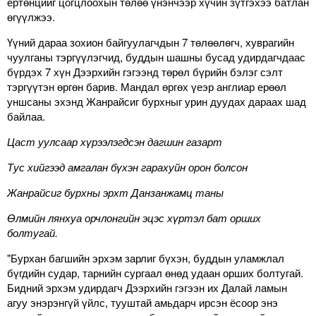
ертөнцийг цогцлоохын төлөө үнэнчээр хүчин зүтгэхээ батлан
өгүүлжээ.
Үүний дараа зохион байгуулагчдын 7 төлөөлөгч, хуврагийн
чуулганы тэргүүлэгчид, буддын шашны бусад удирдагчдаас
бүрдэх 7 хүн Дээрхийн гэгээнд төрөл бүрийн бэлэг сэлт
тэргүүтэн өргөн барив. Мандал өргөх үеэр англиар ерөөл
уншсаны эхэнд Жанрайсиг бурхныг урин дуудах дараах шад
байлаа.
Цаст уулсаар хүрээлэгдсэн дагшин газарт
Тус хийгээд амгалан бүхэн гарахуйн орон болсон
Жанрайсиг бурхны эрхт Данзанжамц таны
Өлмийн лянхуа орчлонгийн эцэс хүртэл бат орших
болтугай.
"Бурхан багшийн эрхэм зарлиг бүхэн, буддын уламжлал
бүгдийн судар, тарнийн сургаал өнөд удаан орших болтугай.
Бидний эрхэм удирдагч Дээрхийн гэгээн их Далай ламын
агуу энэрэнгүй үйлс, тууштай амьдарч ирсэн ёсоор энэ