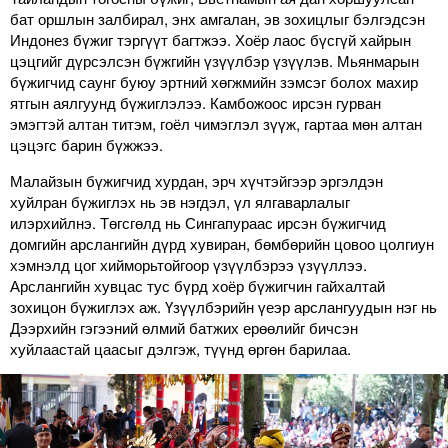
бат оршлын залбирал, энх амгалан, эв зохицлыг бэлгэдсэн
Индонез бүжиг тэргүүт багтжээ. Хоёр лаос бүсгүй хайрын
цэцгийг дүрсэлсэн бүжгийн үзүүлбэр үзүүлэв. Мьянмарын
бүжигчид саунг буюу эртний хөгжмийн зэмсэг болох махир
ятгын аялгуунд бүжиглэлээ. Камбожоос ирсэн гурван
эмэгтэй алтан титэм, гоёл чимэглэл зүүж, гартаа мөн алтан
цэцэгс барин бүжжээ.
Малайзын бүжигчид хурдан, эрч хүчтэйгээр эргэлдэн
хуйлран бүжиглэх нь эв нэгдэл, үл ялгаварлалыг
илэрхийлнэ. Төгсгөлд нь Сингапураас ирсэн бүжигчид
домгийн арслангийн дүрд хувиран, бөмбөрийн цовоо цолгиун
хэмнэлд цог хийморьтойгоор үзүүлбэрээ үзүүллээ.
Арслангийн хувцас тус бүрд хоёр бүжигчин гайхалтай
зохицон бүжиглэх аж. Үзүүлбэрийн үеэр арслангуудын нэг нь
Дээрхийн гэгээний өлмий батжих ерөөлийг бичсэн
хуйлаастай цаасыг дэлгэж, түүнд өргөн барилаа.