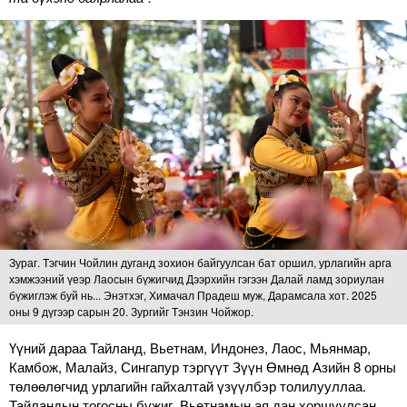
Зураг. Тэгчин Чойлин дуганд зохион байгуулсан бат оршил, урлагийн арга
хэмжээний үеэр Лаосын бүжигчид Дээрхийн гэгээн Далай ламд зориулан
бүжиглэж буй нь... Энэтхэг, Химачал Прадеш муж, Дарамсала хот. 2025
оны 9 дүгээр сарын 20. Зургийг Тэнзин Чойжор.
Үүний дараа Тайланд, Вьетнам, Индонез, Лаос, Мьянмар,
Камбож, Малайз, Сингапур тэргүүт Зүүн Өмнөд Азийн 8 орны
төлөөлөгчид урлагийн гайхалтай үзүүлбэр толилууллаа.
Тайландын тогосны бүжиг, Вьетнамын ая дан хоршуулсан