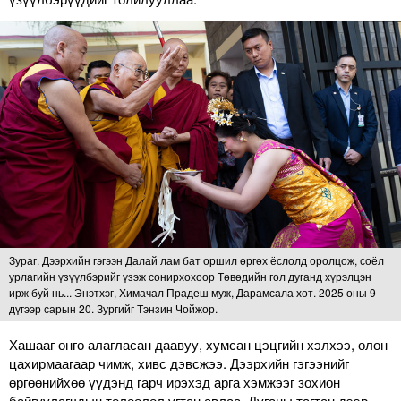
Зураг. Дээрхийн гэгээн Далай лам бат оршил өргөх ёслолд оролцож, соёл
урлагийн үзүүлбэрийг үзэж сонирхохоор Төвөдийн гол дуганд хүрэлцэн
ирж буй нь... Энэтхэг, Химачал Прадеш муж, Дарамсала хот. 2025 оны 9
дүгээр сарын 20. Зургийг Тэнзин Чойжор.
Хашааг өнгө алагласан даавуу, хумсан цэцгийн хэлхээ, олон
цахирмаагаар чимж, хивс дэвсжээ. Дээрхийн гэгээнийг
өргөөнийхөө үүдэнд гарч ирэхэд арга хэмжээг зохион
байгуулагчдын төлөөлөл угтан авлаа. Дуганы тагтан дээр