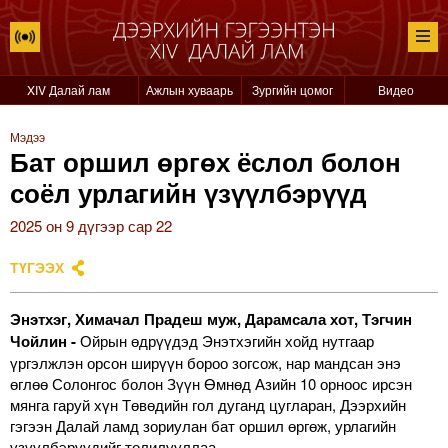
XIV Далай лам
Ажлын хуваарь
Зургийн цомог
Видео
Мэдээ
Бат оршил өргөх ёслол болон
соёл урлагийн үзүүлбэрүүд
2025 он 9 дүгээр сар 22
ТҮГЭЭХ
Энэтхэг, Химачал Прадеш муж, Дарамсала хот, Тэгчин
Чойлин -
Ойрын өдрүүдэд Энэтхэгийн хойд нутгаар
үргэлжлэн орсон ширүүн бороо зогсож, нар мандсан энэ
өглөө Солонгос болон Зүүн Өмнөд Азийн 10 орноос ирсэн
мянга гаруй хүн Төвөдийн гол дуганд цугларан, Дээрхийн
гэгээн Далай ламд зориулан бат оршил өргөж, урлагийн
үзүүлбэрүүдийг толилууллаа.