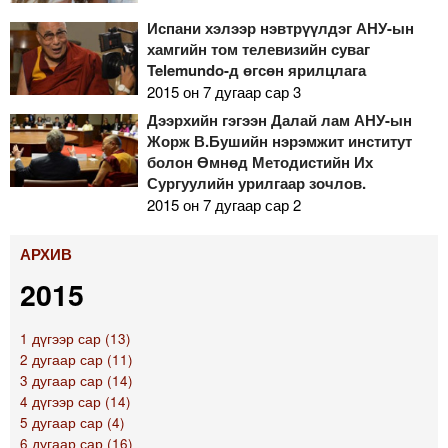
Испани хэлээр нэвтрүүлдэг АНУ-ын
хамгийн том телевизийн суваг
Telemundo-д өгсөн ярилцлага
2015 он 7 дугаар сар 3
Дээрхийн гэгээн Далай лам АНУ-ын
Жорж В.Бушийн нэрэмжит институт
болон Өмнөд Методистийн Их
Сургуулийн урилгаар зочлов.
2015 он 7 дугаар сар 2
АРХИВ
2015
1 дүгээр сар (13)
2 дугаар сар (11)
3 дугаар сар (14)
4 дүгээр сар (14)
5 дугаар сар (4)
6 дугаар сар (16)