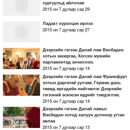
сургуульд айлчлав
2015 он 7 дугаар сар 29
Ладакт хүрэлцэн ирлээ
2015 он 7 дугаар сар 27
Дээрхийн гэгээн Далай лам Висбаден
хотын захиргаа, Хессен мужийн
парламентад зочиллоо.
2015 он 7 дугаар сар 14
Дээрхийн гэгээн Далай лам Франкфурт
хотын даргатай уулзав. Герман дахь
төвөд иргэдийн нийгэмлэг Дээрхийн
гэгээний эснэсэн өдрийг тэмдэглэв.
2015 он 7 дугаар сар 14
Дээрхийн гэгээн Далай ламыг
Висбаден хотод халуун дотноор угтан
авлаа
2015 он 7 дугаар сар 13