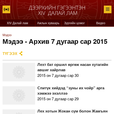
XIV Далай лам
Ажлын хуваарь
Зургийн цомог
Видео
Мэдээ
Мэдээ - Архив 7 дугаар сар 2015
ТҮГЭЭХ
Лехт бат оршил өргөж насан хутагийн
авшиг хайрлав
2015 он 7 дугаар сар 30
Спитүк хийдэд “зуны их чойр” арга
хэмжээ эхэллээ
2015 он 7 дугаар сар 29
Лех хотын Жокан сүм болон Жамъян