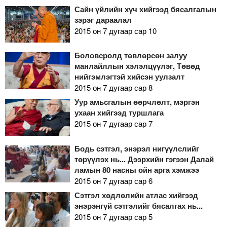
Сайн үйлийн хүч хийгээд бясалгалын
зэрэг дараалал
2015 он 7 дугаар сар 10
Боловсролд төвлөрсөн залуу
манлайллын хэлэлцүүлэг, Төвөд
нийгэмлэгтэй хийсэн уулзалт
2015 он 7 дугаар сар 8
Уур амьсгалын өөрчлөлт, мэргэн
ухаан хийгээд туршлага
2015 он 7 дугаар сар 7
Бодь сэтгэл, энэрэл нигүүлслийг
төрүүлэх нь... Дээрхийн гэгээн Далай
ламын 80 насны ойн арга хэмжээ
2015 он 7 дугаар сар 6
Сэтгэл хөдлөлийн атлас хийгээд
энэрэнгүй сэтгэлийг бясалгах нь...
2015 он 7 дугаар сар 5