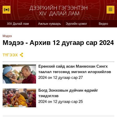
XIV Далай лам
Ажлын хуваарь
Зургийн цомог
Видео
Мэдээ
Мэдээ - Архив 12 дугаар сар 2024
ТҮГЭЭХ
Ерөнхий сайд асан Манмохан Сингх
таалал төгссөнд эмгэнэл илэрхийлэв
2024 он 12 дугаар сар 27
Богд Зонховын дүйчин өдрийг
тэмдэглэв
2024 он 12 дугаар сар 25