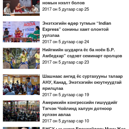
номын нээлт болов
2017 он 5 дугаар сар 25
Энэтхэгийн өдөр тутмын “Indian
Express” сонины хамт олонтой
уулзлаа
2017 он 5 дугаар сар 24
Нийгмийн шударга ёс ба ноён Б.Р.
Амбедкар” сэдэвт семинарт оролцов
2017 он 5 дугаар сар 23
Шашнаас ангид ёс суртахууны талаар
АНУ, Канад, Энэтхэгийн оюутнуудтай
ярилцлаа
2017 он 5 дугаар сар 19
Америкийн конгрессийн гишүүдийг
Тэгчэн Чойлинд халуун дотноор
хүлээн авлаа
2017 он 5 дугаар сар 10
БНСУ-ын шинэ Ерөнхийлөгч Мүүн Жае