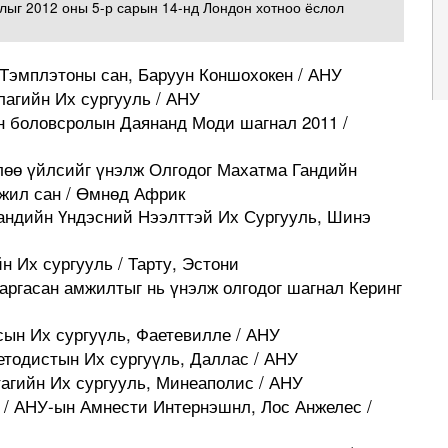
лыг 2012 оны 5-р сарын 14-нд Лондон хотноо ёслол
Тэмплэтоны сан, Баруун Коншохокен / АНУ
лагийн Их сургууль / АНУ
н боловсролын Даянанд Моди шагнал 2011 /
лөө үйлсийг үнэлж Олгодог Махатма Гандийн
гжил сан / Өмнөд Африк
Гандийн Үндэсний Нээлттэй Их Сургууль, Шинэ
йн Их сургууль / Тарту, Эстони
ргасан амжилтыг нь үнэлж олгодог шагнал Керинг
асын Их сургуүль, Фаетевилле / АНУ
етодистын Их сургуүль, Даллас / АНУ
тагийн Их сургууль, Минеаполис / АНУ
 / АНУ-ын Амнести Интернэшнл, Лос Анжелес /