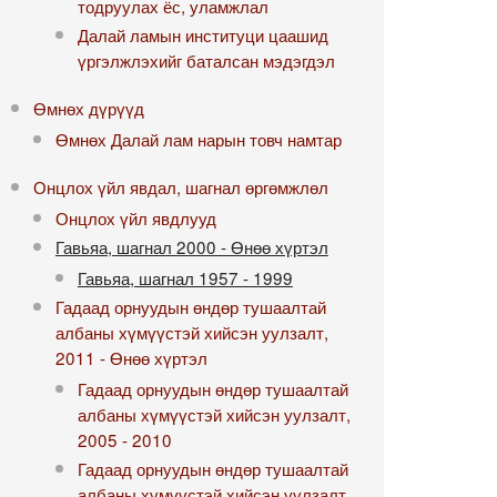
тодруулах ёс, уламжлал
Далай ламын институци цаашид
үргэлжлэхийг баталсан мэдэгдэл
Өмнөх дүрүүд
Өмнөх Далай лам нарын товч намтар
Онцлох үйл явдал, шагнал өргөмжлөл
Онцлох үйл явдлууд
Гавьяа, шагнал 2000 - Өнөө хүртэл
Гавьяа, шагнал 1957 - 1999
Гадаад орнуудын өндөр тушаалтай
албаны хүмүүстэй хийсэн уулзалт,
2011 - Өнөө хүртэл
Гадаад орнуудын өндөр тушаалтай
албаны хүмүүстэй хийсэн уулзалт,
2005 - 2010
Гадаад орнуудын өндөр тушаалтай
албаны хүмүүстэй хийсэн уулзалт,