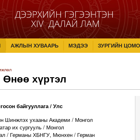
М
АЖЛЫН ХУВААРЬ
МЭДЭЭ
ЗУРГИЙН ЦОМО
мжлөл
- Өнөө хүртэл
госон байгууллага / Улс
лын Шинжлэх ухааны Академи / Монгол
атар их сургууль / Монгол
нал / Германы ХБНГУ, Мюнхен / Герман