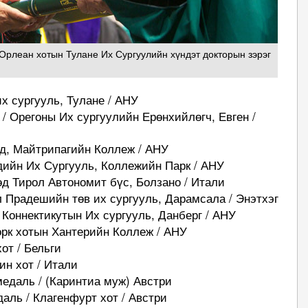
Орлеан хотын Тулане Их Сургуулийн хүндэт докторын зэрэг
их сургууль, Тулане / АНУ
/ Орегоны Их сургуулийн Ерөнхийлөгч, Евген /
нд, Майтрипагийн Коллеж / АНУ
ндийн Их Сургууль, Коллежийн Парк / АНУ
д Тирол Автономит бүс, Болзано / Итали
л Прадешийн төв их сургууль, Дарамсала / Энэтхэг
 Коннектикутын Их сургууль, Данберг / АНУ
орк хотын Хантерийн Коллеж / АНУ
хот / Бельги
ин хот / Итали
едаль / (Каринтиа муж) Австри
аль / Клагенфурт хот / Австри