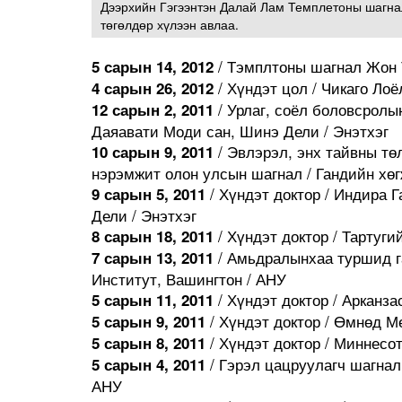
Дээрхийн Гэгээнтэн Далай Лам Темплетоны шагна
төгөлдөр хүлээн авлаа.
/ Тэмплтоны шагнал Жон 
5 сарын 14, 2012
/ Хүндэт цол / Чикаго Лоё
4 сарын 26, 2012
/ Урлаг, соёл боловсролы
12 сарын 2, 2011
Даяавати Моди сан, Шинэ Дели / Энэтхэг
/ Эвлэрэл, энх тайвны тө
10 сарын 9, 2011
нэрэмжит олон улсын шагнал / Гандийн хө
/ Хүндэт доктор / Индира 
9 сарын 5, 2011
Дели / Энэтхэг
/ Хүндэт доктор / Тартуги
8 сарын 18, 2011
/ Амьдралынхаа туршид га
7 сарын 13, 2011
Институт, Вашингтон / АНУ
/ Хүндэт доктор / Арканз
5 сарын 11, 2011
/ Хүндэт доктор / Өмнөд М
5 сарын 9, 2011
/ Хүндэт доктор / Миннесо
5 сарын 8, 2011
/ Гэрэл цацруулагч шагнал
5 сарын 4, 2011
АНУ