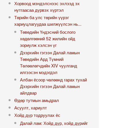
Хорвоод мэндэлснээс эхлээд эх
нутгаасаа дүрвэх хүртэл
Төрийн ба улс төрийн үүрэг
хариуцлагуудаа шилжүүлсэн нь...
Төвөдийн Үндэсний бослого
хөдөлгөөний 52 жилийн ойд
зориулж хэлсэн үг
Дээрхийн гэгээн Далай ламын
Төвөдийн Ард Түмний
Төлөөлөгчдийн XIV чуулганд
илгээсэн мэдэгдэл
Албан ёсоор чөлөөнд гарах тухай
Дээрхийн гэгээн Далай ламын
айлдвар
Өдөр тутмын амьдрал
Асуулт, хариулт
Хойд дүр тодруулах ёс
Далай лам: Хойд дүр, хойд дүрийг