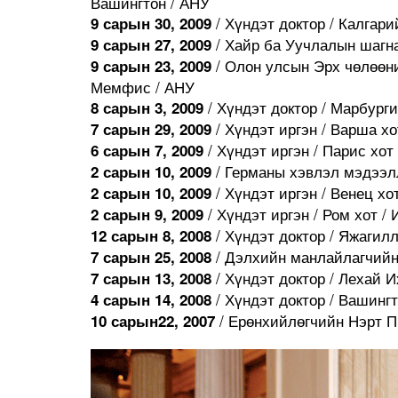
Вашингтон / АНУ
/ Хүндэт доктор / Калгари
9 сарын 30, 2009
/ Хайр ба Уучлалын шагна
9 сарын 27, 2009
/ Олон улсын Эрх чөлөөн
9 сарын 23, 2009
Мемфис / АНУ
/ Хүндэт доктор / Марбурги
8 сарын 3, 2009
/ Хүндэт иргэн / Варша х
7 сарын 29, 2009
/ Хүндэт иргэн / Парис хот
6 сарын 7, 2009
/ Германы хэвлэл мэдээлл
2 сарын 10, 2009
/ Хүндэт иргэн / Венец хо
2 сарын 10, 2009
/ Хүндэт иргэн / Ром хот /
2 сарын 9, 2009
/ Хүндэт доктор / Яжагил
12 сарын 8, 2008
/ Дэлхийн манлайлагчийн
7 сарын 25, 2008
/ Хүндэт доктор / Лехай И
7 сарын 13, 2008
/ Хүндэт доктор / Вашинг
4 сарын 14, 2008
/ Ерөнхийлөгчийн Нэрт П
10 сарын22, 2007