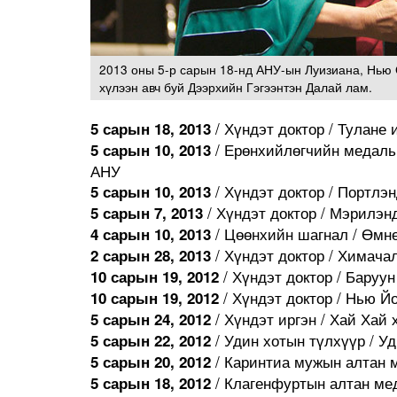
2013 оны 5-р сарын 18-нд АНУ-ын Луизиана, Нью 
хүлээн авч буй Дээрхийн Гэгээнтэн Далай лам.
/ Хүндэт доктор / Тулане 
5 сарын 18, 2013
/ Ерөнхийлөгчийн медаль 
5 сарын 10, 2013
АНУ
/ Хүндэт доктор / Портлэ
5 сарын 10, 2013
/ Хүндэт доктор / Мэрилэ
5 сарын 7, 2013
/ Цөөнхийн шагнал / Өмнө
4 сарын 10, 2013
/ Хүндэт доктор / Химача
2 сарын 28, 2013
/ Хүндэт доктор / Баруун
10 сарын 19, 2012
/ Хүндэт доктор / Нью Й
10 сарын 19, 2012
/ Хүндэт иргэн / Хай Хай 
5 сарын 24, 2012
/ Удин хотын түлхүүр / Уд
5 сарын 22, 2012
/ Каринтиа мужын алтан м
5 сарын 20, 2012
/ Клагенфуртын алтан мед
5 сарын 18, 2012