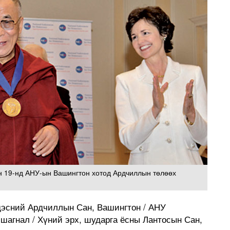
н 19-нд АНУ-ын Вашингтон хотод Ардчиллын төлөөх
дэсний Ардчиллын Сан, Вашингтон / АНУ
шагнал / Хүний эрх, шударга ёсны Лантосын Сан,