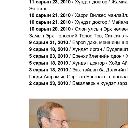
/ Хүндэт доктор / Жами
11 сарын 23, 2010
Энэтхэг
/ Харри Вилкес манлайл
10 сарын 21, 2010
/ Хүндэт доктор / Майам
10 сарын 21, 2010
/ Олон улсын Эрх чөлөөн
10 сарын 20, 2010
Замын Эрх Чөлөөний Төлөө Төв, Синсинэти
/ Европ дахь меншены шаг
9 сарын 21, 2010
/ Хүндэт иргэн / Будапешт
9 сарын 18, 2010
/ Ерөнхийлөгчийн одон / 
5 сарын 23, 2010
/ Хүндэт доктор / Хойд А
5 сарын 18, 2010
/ Энх тайван ба Дэлхийн
3 сарын 18, 2010
Ганди Ашрамын Сэргээн Босголтын шагнал 
/ Бакалаврын хүндэт зэрэ
2 сарын 23, 2010