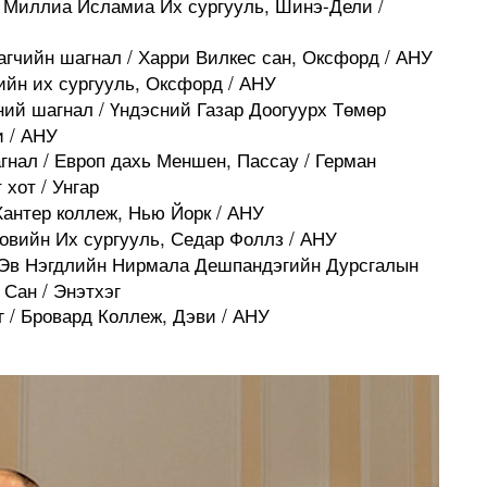
а Миллиа Исламиа Их сургууль, Шинэ-Дели /
агчийн шагнал / Харри Вилкес сан, Оксфорд / АНУ
ийн их сургууль, Оксфорд / АНУ
ий шагнал / Үндэсний Газар Доогуурх Төмөр
 / АНУ
нал / Европ дахь Меншен, Пассау / Герман
 хот / Унгар
Хантер коллеж, Нью Йорк / АНУ
йовийн Их сургууль, Седар Фоллз / АНУ
 Эв Нэгдлийн Нирмала Дешпандэгийн Дурсгалын
Сан / Энэтхэг
г / Бровард Коллеж, Дэви / АНУ