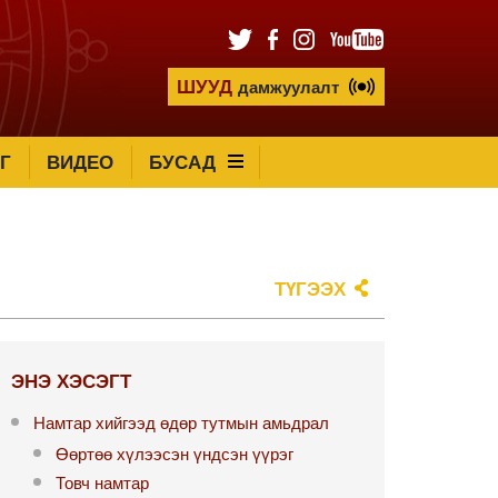
ШУУД
дамжуулалт
Г
ВИДЕО
БУСАД
ТҮГЭЭХ
ЭНЭ ХЭСЭГТ
Намтар хийгээд өдөр тутмын амьдрал
Өөртөө хүлээсэн үндсэн үүрэг
Товч намтар