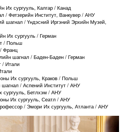
йн Их сургууль, Калгар / Канад
л / Фетзерийн Институт, Ванкувер / АНУ
ий шагнал / Үндэсний Иргэний Эрхийн Музей,
йн Их сургууль / Герман
от / Польш
 / Франц
ийн шагнал / Баден-Баден / Герман
т / Итали
 Итали
лоны Их сургууль, Краков / Польш
 шагнал / Аспений Институт / АНУ
х сургууль, Бетлхэм / АНУ
тоны Их сургууль, Сеатл / АНУ
рофессор / Эмори Их сургууль, Атланта / АНУ