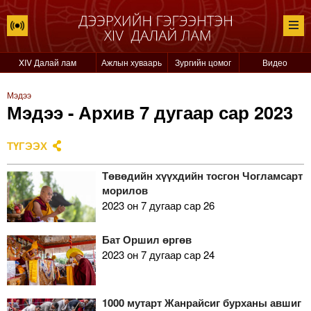
XIV Далай лам
Ажлын хуваарь
Зургийн цомог
Видео
Мэдээ
Мэдээ - Архив 7 дугаар сар 2023
ТҮГЭЭХ
Төвөдийн хүүхдийн тосгон Чогламсарт
морилов
2023 он 7 дугаар сар 26
Бат Оршил өргөв
2023 он 7 дугаар сар 24
1000 мутарт Жанрайсиг бурханы авшиг