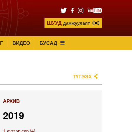
ШУУД
дамжуулалт
Г
ВИДЕО
БУСАД
ТҮГЭЭХ
АРХИВ
2019
1 дүгээр сар (4)