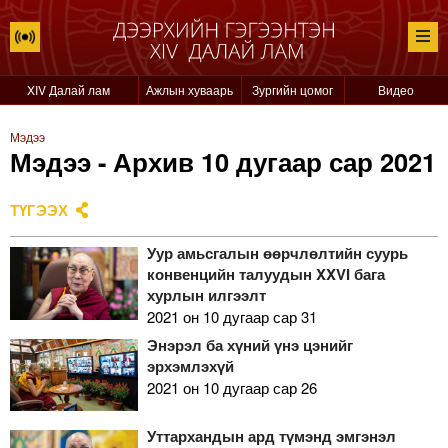
XIV Далай лам
Ажлын хуваарь
Зургийн цомог
Видео
Мэдээ
Мэдээ - Архив 10 дугаар сар 2021
ТҮГЭЭХ
Уур амьсгалын өөрчлөлтийн суурь
конвенцийн талуудын XXVI бага
хурлын илгээлт
2021 он 10 дугаар сар 31
Энэрэл ба хүний үнэ цэнийг
эрхэмлэхүй
2021 он 10 дугаар сар 26
Уттархандын ард түмэнд эмгэнэл