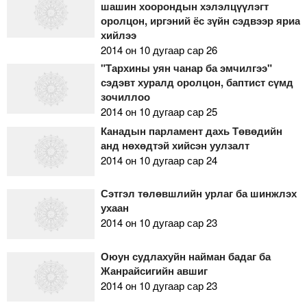
шашин хоорондын хэлэлцүүлэгт
оролцон, иргэний ёс зүйн сэдвээр яриа
хийлээ
2014 он 10 дугаар сар 26
"Тархины уян чанар ба эмчилгээ"
сэдэвт хуралд оролцон, баптист сүмд
зочиллоо
2014 он 10 дугаар сар 25
Канадын парламент дахь Төвөдийн
анд нөхөдтэй хийсэн уулзалт
2014 он 10 дугаар сар 24
Сэтгэл төлөвшлийн урлаг ба шинжлэх
ухаан
2014 он 10 дугаар сар 23
Оюун судлахуйн найман бадаг ба
Жанрайсигийн авшиг
2014 он 10 дугаар сар 23