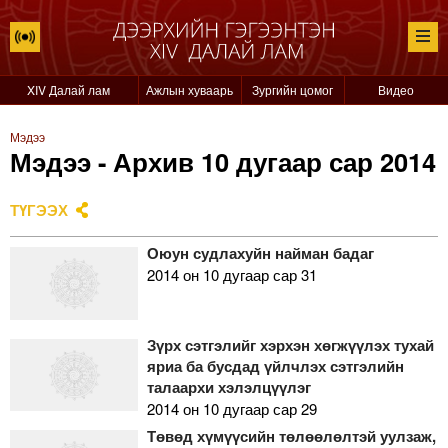
XIV Далай лам
Ажлын хуваарь
Зургийн цомог
Видео
Мэдээ
Мэдээ - Архив 10 дугаар сар 2014
ТҮГЭЭХ
Оюун судлахуйн найман бадаг
2014 он 10 дугаар сар 31
Зүрх сэтгэлийг хэрхэн хөгжүүлэх тухай
яриа ба бусдад үйлчлэх сэтгэлийн
талаархи хэлэлцүүлэг
2014 он 10 дугаар сар 29
Төвөд хүмүүсийн төлөөлөлтэй уулзаж,