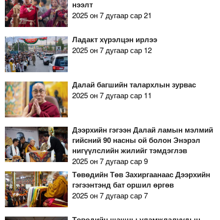
нээлт
2025 он 7 дугаар сар 21
Ладакт хүрэлцэн ирлээ
2025 он 7 дугаар сар 12
Далай багшийн талархлын зурвас
2025 он 7 дугаар сар 11
Дээрхийн гэгээн Далай ламын мэлмий
гийсний 90 насны ой болон Энэрэл
нигүүлслийн жилийг тэмдэглэв
2025 он 7 дугаар сар 9
Төвөдийн Төв Захиргаанаас Дээрхийн
гэгээнтэнд бат оршил өргөв
2025 он 7 дугаар сар 7
Төвөдийн шашны уламжлалуудын