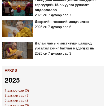
тэргүүдийн15-р чуулга уулзалт
өндөрлөлөө
2025 он 7 дугаар сар 7
Дээрхийн гэгээний мэндчилгээ
2025 он 7 дугаар сар 6
Далай ламын институци цаашид
үргэлжлэхийг батлан мэдэгдэх нь
2025 он 7 дугаар сар 3
АРХИВ
2025
1 дүгээр сар (5)
2 дугаар сар (3)
3 дугаар сар (2)
4 дүгээр сар (3)