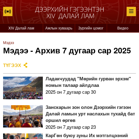
XIV Далай лам
Ажлын хуваарь
Зургийн цомог
Видео
Мэдээ
Мэдээ - Архив 7 дугаар сар 2025
ТҮГЭЭХ
Ладакчуудад "Мөрийн гурван эрхэм"
номын талаар айлдлаа
2025 он 7 дугаар сар 30
Занскарын зон олон Дээрхийн гэгээн
Далай ламын урт наслахын тухайд бат
оршил өргөв
2025 он 7 дугаар сар 23
КарГөн буюу зуны Их мэтгэлцээний