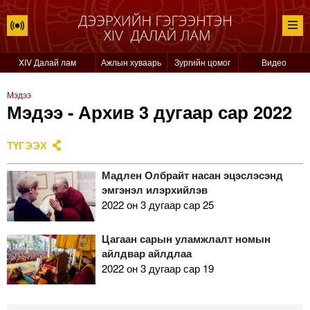
XIV Далай лам
Ажлын хуваарь
Зургийн цомог
Видео
Мэдээ
Мэдээ - Архив 3 дугаар сар 2022
ТҮГЭЭХ
Мадлен Олбрайт насан эцэслэсэнд
эмгэнэл илэрхийлэв
2022 он 3 дугаар сар 25
Цагаан сарын уламжлалт номын
айлдвар айлдлаа
2022 он 3 дугаар сар 19