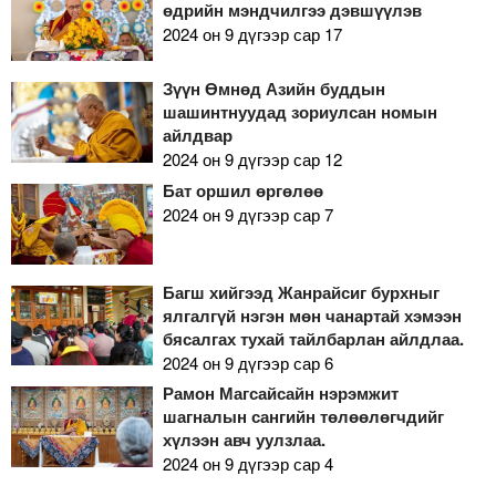
өдрийн мэндчилгээ дэвшүүлэв
2024 он 9 дүгээр сар 17
Зүүн Өмнөд Азийн буддын
шашинтнуудад зориулсан номын
айлдвар
2024 он 9 дүгээр сар 12
Бат оршил өргөлөө
2024 он 9 дүгээр сар 7
Багш хийгээд Жанрайсиг бурхныг
ялгалгүй нэгэн мөн чанартай хэмээн
бясалгах тухай тайлбарлан айлдлаа.
2024 он 9 дүгээр сар 6
Рамон Магсайсайн нэрэмжит
шагналын сангийн төлөөлөгчдийг
хүлээн авч уулзлаа.
2024 он 9 дүгээр сар 4