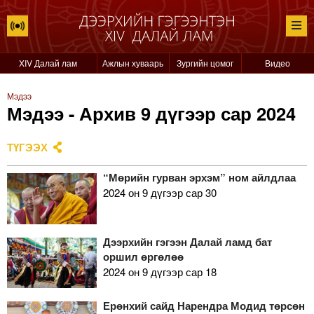
XIV Далай лам
Ажлын хуваарь
Зургийн цомог
Видео
Мэдээ
Мэдээ - Архив 9 дүгээр сар 2024
ТҮГЭЭХ
“Мөрийн гурван эрхэм” ном айлдлаа
2024 он 9 дүгээр сар 30
Дээрхийн гэгээн Далай ламд бат
оршил өргөлөө
2024 он 9 дүгээр сар 18
Ерөнхий сайд Нарендра Модид төрсөн