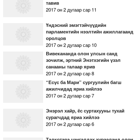
тавив
2017 он 2 дугаар сар 11
Үндэсний эмэгтэйчүүдийн
парламентийн нээлтийн ажиллагаанд
оролцов
2017 он 2 дугаар сар 10
Вивекананда олон улсын санд
зочилж, эртний Энэтхэгийн үзэл
санааны талаар ярив
2017 он 2 дугаар сар 8
“Есүс ба Мари” сургуулийн багш
ажилчидад яриа хийлээ
2017 он 2 дугаар сар 7
Энэрэл хайр, ёс суртахууны тухай
сурагчдад яриа хийлээ
2017 он 2 дугаар сар 6
Талкотара цэнгэлдэх хүрээлэнд олон