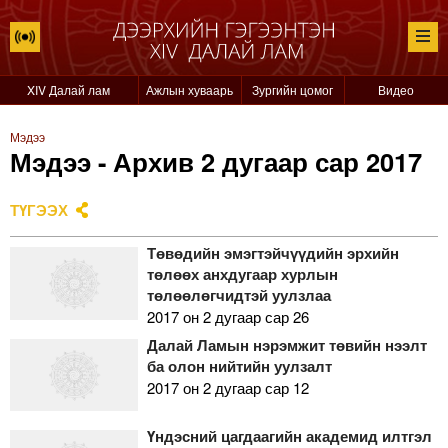
XIV Далай лам
Ажлын хуваарь
Зургийн цомог
Видео
Мэдээ
Мэдээ - Архив 2 дугаар сар 2017
ТҮГЭЭХ
Төвөдийн эмэгтэйчүүдийн эрхийн
төлөөх анхдугаар хурлын
төлөөлөгчидтэй уулзлаа
2017 он 2 дугаар сар 26
Далай Ламын нэрэмжит төвийн нээлт
ба олон нийтийн уулзалт
2017 он 2 дугаар сар 12
Үндэсний цагдаагийн академид илтгэл