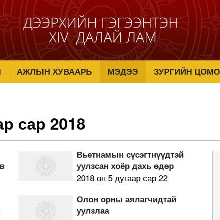
М
АЖЛЫН ХУВААРЬ
МЭДЭЭ
ЗУРГИЙН ЦОМО
ар сар 2018
Вьетнамын сүсэгтнүүдтэй
эв
уулзсан хоёр дахь өдөр
2018 он 5 дугаар сар 22
Олон орны аялагчидтай
н
уулзлаа