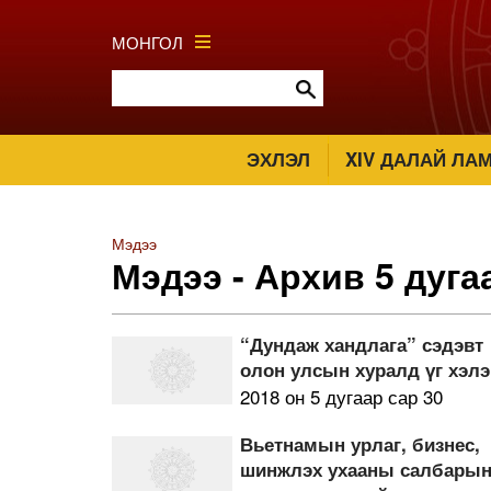
МОНГОЛ
ЭХЛЭЛ
XIV ДАЛАЙ ЛА
Мэдээ
Мэдээ - Архив 5 дуга
“Дундаж хандлага” сэдэвт
олон улсын хуралд үг хэл
2018 он 5 дугаар сар 30
Вьетнамын урлаг, бизнес,
шинжлэх ухааны салбары