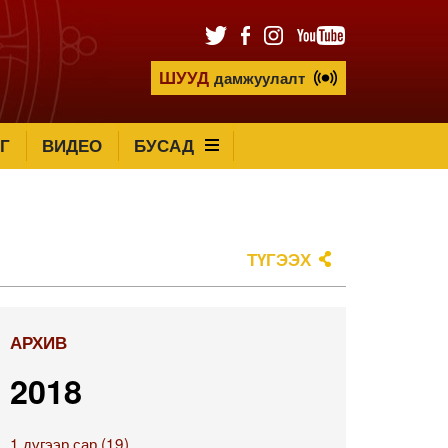
ШУУД
дамжуулалт
Г
ВИДЕО
БУСАД
ТҮГЭЭХ
АРХИВ
2018
1 дүгээр сар (19)