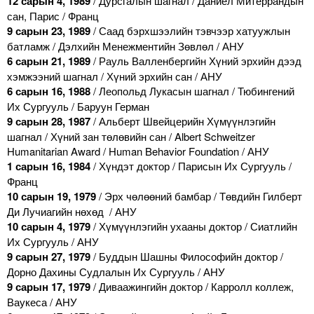
12 сарын 4, 1989
/ Дурсгалын шагнал / Даниел Митеррандын
сан, Парис / Франц
9 сарын 23, 1989
/ Саад бэрхшээлийн тэвчээр хатуужлын
батламж / Дэлхийн Менежментийн Зөвлөл / АНУ
6 сарын 21, 1989
/ Рауль Валленбергийн Хүний эрхийн дээд
хэмжээний шагнал / Хүний эрхийн сан / АНУ
6 сарын 16, 1988
/ Леопольд Лукасын шагнал / Тюбингений
Их Сургууль / Баруун Герман
9 сарын 28, 1987
/ Альберт Швейцерийн Хүмүүнлэгийн
шагнал / Хүний зан төлөвийн сан / Albert Schweitzer
Humanitarian Award / Human Behavior Foundation / АНУ
1 сарын 16, 1984
/ Хүндэт доктор / Парисын Их Сургууль /
Франц
10 сарын 19, 1979
/ Эрх чөлөөний бамбар / Төвдийн Гилберт
Ди Лучиагийн нөхөд / АНУ
10 сарын 4, 1979
/ Хүмүүнлэгийн ухааны доктор / Сиатлийн
Их Сургууль / АНУ
9 сарын 27, 1979
/ Буддын Шашны Философийн доктор /
Дорно Дахины Судлалын Их Сургууль / АНУ
9 сарын 17, 1979
/ Диваажингийн доктор / Карролл коллеж,
Ваукеса / АНУ