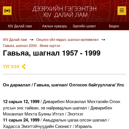
XIV Далай лам
Ажлын хуваарь
Зургийн цомог
Видео
↝
↝
XIV Далай лам
Онцлох үйл явдал, шагнал өргөмжлөл
Гавьяа, шагнал 2000 - Өнөө хүртэл
Гавьяа, шагнал 1957 - 1999
ТҮГЭЭХ
Он дараалал / Гавьяа, шагнал/ Олгосон байгууллага/ Улс
12 сарын 12, 1999
/ Диварибен Моханлал Мехтагийн Олон
улсын энх тайван, эв найрамдлын шагнал / Диварибен
Моханлал Мехта Буяны Итгэл / Энэтхэг
11 сарын 24, 1999
/ Амьдралын цагаа олсон шагнал /
Хадасса Эмэгтэйчүүдийн Сионист / Израиль