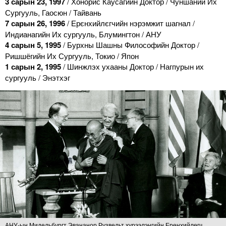
3 сарын 23, 1997
/ Хонорис Каусагийн Доктор / Чуншаний Их
Сургууль, Гаосюн / Тайвань
7 сарын 26, 1996
/ Ерєнхийлєгчийн нэрэмжит шагнал /
Индианагийн Их сургууль, Блумингтон / АНУ
4 сарын 5, 1995
/ Бурхны Шашны Философийн Доктор /
Ришшёгийн Их Сургууль, Токио / Япон
1 сарын 2, 1995
/ Шинжлэх ухааны Доктор / Нагпурын их
сургууль / Энэтхэг
АНУ-ын Мидельбургт Эвананор Рузвельт хүрээлэнгийн Ерөнхийлөгч