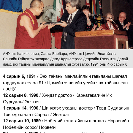
АНУ-ын Калифорниа, Санта Барбара, АНУ-ын Цөмийн Энхтайвны
Сангийн Гүйцэтгэх захирал Дэвид Крриегерээс Дээрхийн Гэгээнтэн Далай
ламд энх тайвны манлайллын шагналыг хүртээлээ. 1991 оны 4-р сарын 6
4 сарын 6, 1991
/ Энх тайвны манлайллын гавьяаны шагнал
гардуулах ёслол 91 / Цөмийн зэвсгийн үеийн энх тайвны сан
/ АНУ
12 сарын 8, 1990
/ Хүндэт доктор / Карнатакагийн Их
Сургууль/ Энэтхэг
1 сарын 14, 1990
/ Шинжлэх ухааны доктор / Төвд Судлалын
Төв хүрээлэн / Сарнат / Энэтхэг
12 сарын 10, 1989
/ Нобелийн энхтайвны шагнал / Норвегийн
Нобелийн хороо/ Норвеги