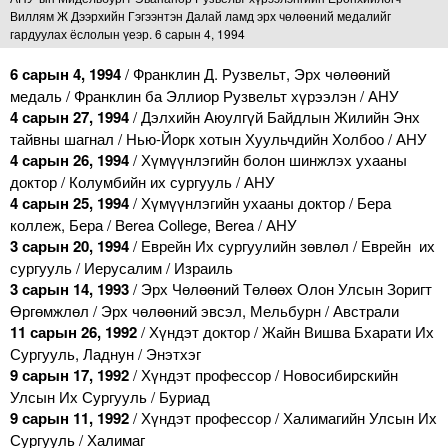
Виллям Ж Дээрхийн Гэгээнтэн Далай ламд эрх чөлөөний медалийг
гардуулах ёслолын үеэр. 6 сарын 4, 1994
6 сарын 4, 1994
/ Франклин Д. Рузвельт, Эрх чөлөөний
медаль / Франклин ба Эллиор Рузвельт хүрээлэн / АНУ
4 сарын 27, 1994
/ Дэлхийн Аюулгүй Байдлын Жилийн Энх
тайвны шагнал / Нью-Йорк хотын Хуульчдийн Холбоо / АНУ
4 сарын 26, 1994
/ Хүмүүнлэгийн болон шинжлэх ухааны
доктор / Колумбийн их сургууль / АНУ
4 сарын 25, 1994
/ Хүмүүнлэгийн ухааны доктор / Бера
коллеж, Бера / Berea College, Berea / АНУ
3 сарын 20, 1994
/ Еврейн Их сургуулийн зөвлөл / Еврейн их
сургууль / Иерусалим / Израиль
3 сарын 14, 1993
/ Эрх Чөлөөний Төлөөх Олон Улсын Зоригт
Өргөмжлөл / Эрх чөлөөний эвсэл, Мельбурн / Австрали
11 сарын 26, 1992
/ Хүндэт доктор / Жайн Вишва Бхарати Их
Сургууль, Ладнун / Энэтхэг
9 сарын 17, 1992
/ Хүндэт профессор / Новосибирскийн
Улсын Их Сургууль / Буриад
9 сарын 11, 1992
/ Хүндэт профессор / Халимагийн Улсын Их
Сургууль / Халимаг