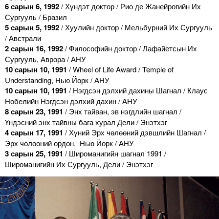
6 сарын 6, 1992
/ Хүндэт доктор / Рио де Жанейрогийн Их
Сургууль / Бразил
5 сарын 5, 1992
/ Хуулийн доктор / Мельбурний Их Сургууль
/ Австрали
2 сарын 16, 1992
/ Философийн доктор / Лафайетсын Их
Сургууль, Аврора / АНУ
10 сарын 10, 1991
/ Wheel of Life Award / Temple of
Understanding, Нью Йорк / АНУ
10 сарын 10, 1991
/ Нэгдсэн дэлхий дахины Шагнал / Клаус
Нобелийн Нэгдсэн дэлхий дахин / АНУ
8 сарын 23, 1991
/ Энх тайван, эв нэгдлийн шагнал /
Үндэсний энх тайвны бага хурал Дели / Энэтхэг
4 сарын 17, 1991
/ Хүний Эрх чөлөөний дэвшлийн Шагнал /
Эрх чөлөөний ордон, Нью Йорк / АНУ
3 сарын 25, 1991
/ Широманигийн шагнал 1991 /
Широманигийн Их Сургууль, Дели / Энэтхэг