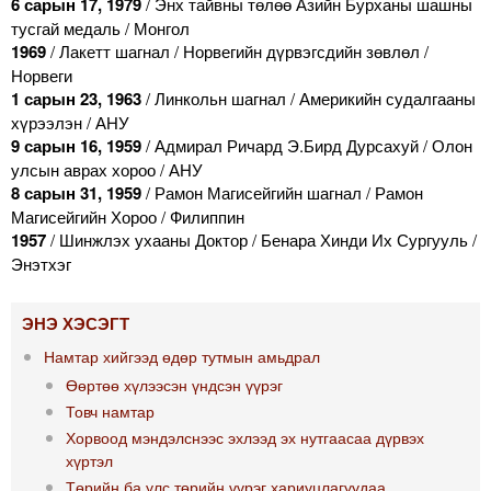
6 сарын 17, 1979
/ Энх тайвны төлөө Азийн Бурханы шашны
тусгай медаль / Монгол
1969
/ Лакетт шагнал / Норвегийн дүрвэгсдийн зөвлөл /
Норвеги
1 сарын 23, 1963
/ Линкольн шагнал / Америкийн судалгааны
хүрээлэн / АНУ
9 сарын 16, 1959
/ Адмирал Ричард Э.Бирд Дурсахуй / Олон
улсын аврах хороо / АНУ
8 сарын 31, 1959
/ Рамон Магисейгийн шагнал / Рамон
Магисейгийн Хороо / Филиппин
1957
/ Шинжлэх ухааны Доктор / Бенара Хинди Их Сургууль /
Энэтхэг
ЭНЭ ХЭСЭГТ
Намтар хийгээд өдөр тутмын амьдрал
Өөртөө хүлээсэн үндсэн үүрэг
Товч намтар
Хорвоод мэндэлснээс эхлээд эх нутгаасаа дүрвэх
хүртэл
Төрийн ба улс төрийн үүрэг хариуцлагуудаа