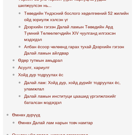
шилжүүлсэн нь...
Төвөдийн Үндэсний бослого хөдөлгөөний 52 жилийн
ойд зориулж хэлсэн үг
Дээрхийн гэгээн Далай ламын Төвөдийн Ард
Түмний Төлөөлөгчдийн XIV чуулганд илгээсэн
мэдэгдэл
Албан ёсоор чөлөөнд гарах тухай Дээрхийн гэгээн
Далай ламын айлдвар
Өдөр тутмын амьдрал
Асуулт, хариулт
Хойд дүр тодруулах ёс
Далай лам: Хойд дүр, хойд дүрийг тодруулах ёс,
уламжлал
Далай ламын институци цаашид үргэлжлэхийг
баталсан мэдэгдэл
Өмнөх дүрүүд
Өмнөх Далай лам нарын товч намтар
Онцлох үйл явдал, шагнал өргөмжлөл