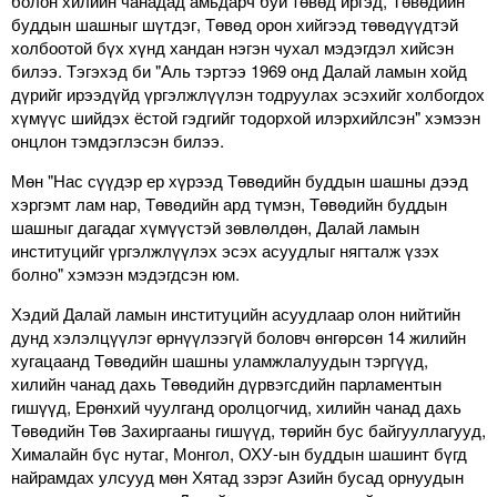
болон хилийн чанадад амьдарч буй төвөд иргэд, Төвөдийн
буддын шашныг шүтдэг, Төвөд орон хийгээд төвөдүүдтэй
холбоотой бүх хүнд хандан нэгэн чухал мэдэгдэл хийсэн
билээ. Тэгэхэд би "Аль тэртээ 1969 онд Далай ламын хойд
дүрийг ирээдүйд үргэлжлүүлэн тодруулах эсэхийг холбогдох
хүмүүс шийдэх ёстой гэдгийг тодорхой илэрхийлсэн" хэмээн
онцлон тэмдэглэсэн билээ.
Мөн "Нас сүүдэр ер хүрээд Төвөдийн буддын шашны дээд
хэргэмт лам нар, Төвөдийн ард түмэн, Төвөдийн буддын
шашныг дагадаг хүмүүстэй зөвлөлдөн, Далай ламын
институцийг үргэлжлүүлэх эсэх асуудлыг нягталж үзэх
болно" хэмээн мэдэгдсэн юм.
Хэдий Далай ламын институцийн асуудлаар олон нийтийн
дунд хэлэлцүүлэг өрнүүлээгүй боловч өнгөрсөн 14 жилийн
хугацаанд Төвөдийн шашны уламжлалуудын тэргүүд,
хилийн чанад дахь Төвөдийн дүрвэгсдийн парламентын
гишүүд, Ерөнхий чуулганд оролцогчид, хилийн чанад дахь
Төвөдийн Төв Захиргааны гишүүд, төрийн бус байгууллагууд,
Хималайн бүс нутаг, Монгол, ОХУ-ын буддын шашинт бүгд
найрамдах улсууд мөн Хятад зэрэг Азийн бусад орнуудын