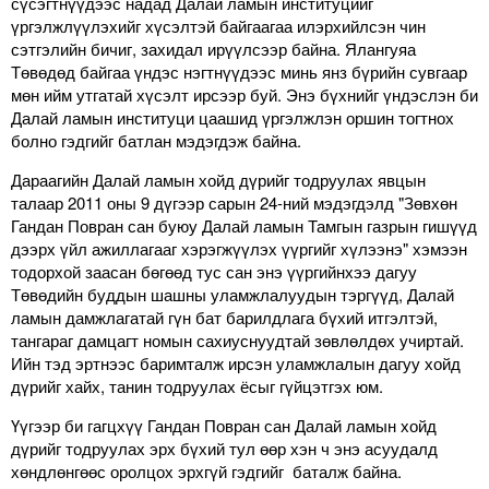
сүсэгтнүүдээс надад Далай ламын институцийг
үргэлжлүүлэхийг хүсэлтэй байгаагаа илэрхийлсэн чин
сэтгэлийн бичиг, захидал ирүүлсээр байна. Ялангуяа
Төвөдөд байгаа үндэс нэгтнүүдээс минь янз бүрийн сувгаар
мөн ийм утгатай хүсэлт ирсээр буй. Энэ бүхнийг үндэслэн би
Далай ламын институци цаашид үргэлжлэн оршин тогтнох
болно гэдгийг батлан мэдэгдэж байна.
Дараагийн Далай ламын хойд дүрийг тодруулах явцын
талаар 2011 оны 9 дүгээр сарын 24-ний мэдэгдэлд "Зөвхөн
Гандан Повран сан буюу Далай ламын Тамгын газрын гишүүд
дээрх үйл ажиллагааг хэрэгжүүлэх үүргийг хүлээнэ" хэмээн
тодорхой заасан бөгөөд тус сан энэ үүргийнхээ дагуу
Төвөдийн буддын шашны уламжлалуудын тэргүүд, Далай
ламын дамжлагатай гүн бат барилдлага бүхий итгэлтэй,
тангараг дамцагт номын сахиуснуудтай зөвлөлдөх учиртай.
Ийн тэд эртнээс баримталж ирсэн уламжлалын дагуу хойд
дүрийг хайх, танин тодруулах ёсыг гүйцэтгэх юм.
Үүгээр би гагцхүү Гандан Повран сан Далай ламын хойд
дүрийг тодруулах эрх бүхий тул өөр хэн ч энэ асуудалд
хөндлөнгөөс оролцох эрхгүй гэдгийг баталж байна.