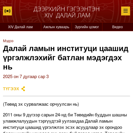
XIV Далай лам
Ажлын хуваарь
Зургийн цомог
Видео
Мэдээ
Далай ламын институци цаашид
үргэлжлэхийг батлан мэдэгдэх
нь
2025 он 7 дугаар сар 3
ТҮГЭЭХ
(Төвөд эх сурвалжаас орчуулсан нь)
2011 оны 9 дүгээр сарын 24-нд би Төвөдийн буддын шашны
уламжлалуудын тэргүүдтэй уулзахдаа Далай ламын
институци цаашид үргэлжлэх эсэх асуудлаар эх орондоо