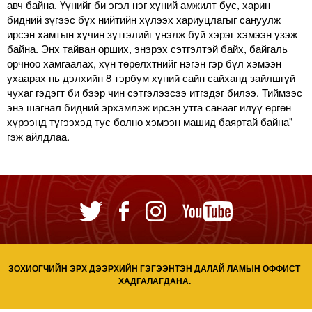
авч байна. Үүнийг би эгэл нэг хүний амжилт бус, харин
бидний зүгээс бүх нийтийн хүлээх хариуцлагыг сануулж
ирсэн хамтын хүчин зүтгэлийг үнэлж буй хэрэг хэмээн үзэж
байна. Энх тайван орших, энэрэх сэтгэлтэй байх, байгаль
орчноо хамгаалах, хүн төрөлхтнийг нэгэн гэр бүл хэмээн
ухаарах нь дэлхийн 8 тэрбум хүний сайн сайханд зайлшгүй
чухаг гэдэгт би бээр чин сэтгэлээсээ итгэдэг билээ. Тиймээс
энэ шагнал бидний эрхэмлэж ирсэн утга санааг илүү өргөн
хүрээнд түгээхэд тус болно хэмээн машид баяртай байна"
гэж айлдлаа.
ЗОХИОГЧИЙН ЭРХ ДЭЭРХИЙН ГЭГЭЭНТЭН ДАЛАЙ ЛАМЫН ОФФИСТ
ХАДГАЛАГДАНА.