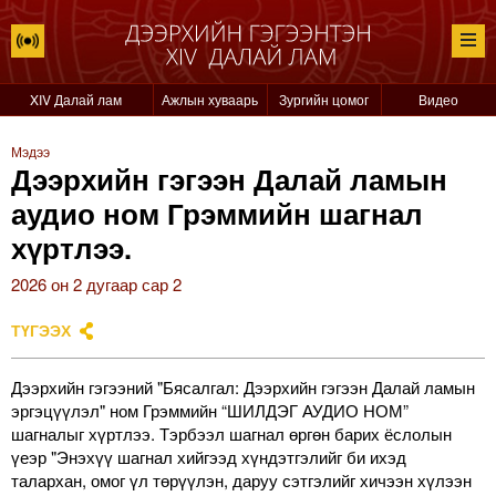
XIV Далай лам
Ажлын хуваарь
Зургийн цомог
Видео
Мэдээ
Дээрхийн гэгээн Далай ламын
аудио ном Грэммийн шагнал
хүртлээ.
2026 он 2 дугаар сар 2
ТҮГЭЭХ
Дээрхийн гэгээний "Бясалгал: Дээрхийн гэгээн Далай ламын
эргэцүүлэл" ном Грэммийн “ШИЛДЭГ АУДИО НОМ”
шагналыг хүртлээ. Тэрбээл шагнал өргөн барих ёслолын
үеэр "Энэхүү шагнал хийгээд хүндэтгэлийг би ихэд
талархан, омог үл төрүүлэн, даруу сэтгэлийг хичээн хүлээн