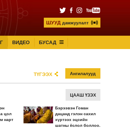
ШУУД
дамжуулалт
Г
ВИДЕО
БУСАД
Ангилалууд
ТҮГЭЭХ
ЦААШ ҮЗЭХ
эн
Бэрээвэн Гоман
а цол
дацанд гэлэн сахил
м нарт
хүртээх эцсийн
шатны ёслол боллоо.