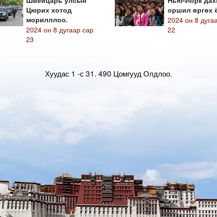
Швейцарь улсын
Нью-Йорк дах
Цюрих хотод
оршил өргөх 
морилллоо.
2024 он 8 дуга
2024 он 8 дугаар сар
22
23
Хуудас 1 -с 31.
490 Цомгууд Олдлоо.