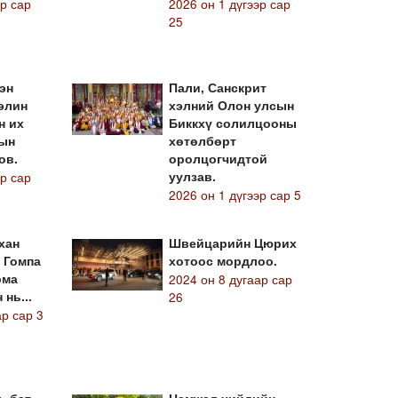
эр сар
2026 он 1 дүгээр сар
25
эн
Пали, Санскрит
элин
хэлний Олон улсын
н их
Биккхү солилцооны
ын
хөтөлбөрт
ов.
оролцогчидтой
эр сар
уулзав.
2026 он 1 дүгээр сар 5
хан
Швейцарийн Цюрих
 Гомпа
хотоос мордлоо.
рма
2024 он 8 дугаар сар
нь...
26
ар сар 3