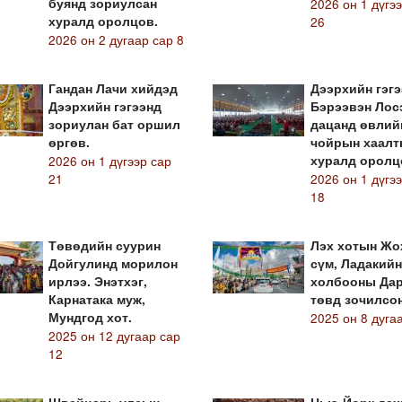
буянд зориулсан
2026 он 1 дүгэ
хуралд оролцов.
26
2026 он 2 дугаар сар 8
Гандан Лачи хийдэд
Дээрхийн гэгэ
Дээрхийн гэгээнд
Бэрээвэн Лос
зориулан бат оршил
дацанд өвлий
өргөв.
чойрын хаалт
2026 он 1 дүгээр сар
хуралд оролц
21
2026 он 1 дүгэ
18
Төвөдийн суурин
Лэх хотын Жо
Дойгулинд морилон
сүм, Ладакийн
ирлээ. Энэтхэг,
холбооны Да
Карнатака муж,
төвд зочилсон 
Мундгод хот.
2025 он 8 дуга
2025 он 12 дугаар сар
12