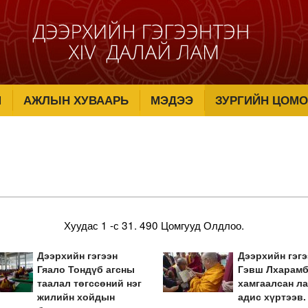
М
АЖЛЫН ХУВААРЬ
МЭДЭЭ
ЗУРГИЙН ЦОМО
Хуудас 1 -с 31.
490 Цомгууд Олдлоо.
Дээрхийн гэгээн
Дээрхийн гэгэ
Гяало Тондүб агсны
Гэвш Лхарамб
таалал төгссөний нэг
хамгаалсан ла
жилийн хойдын
адис хүртээв.