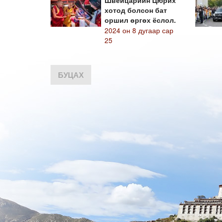
Швейцарийн Цюрих
хотод болсон бат
оршил өргөх ёслол.
2024 он 8 дугаар сар
25
БУЦАХ