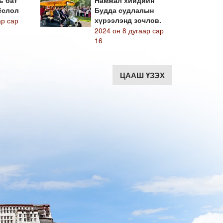
ь бат
Намжал хийдийн
ёслол
Будда судлалын
ар сар
хүрээлэнд зочлов.
2024 он 8 дугаар сар
16
ЦААШ ҮЗЭХ