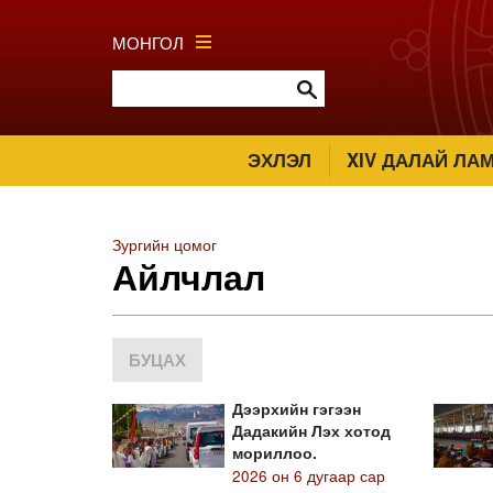
МОНГОЛ
ЭХЛЭЛ
XIV ДАЛАЙ ЛА
Зургийн цомог
Айлчлал
БУЦАХ
Дээрхийн гэгээн
Дадакийн Лэх хотод
мориллоо.
2026 он 6 дугаар сар