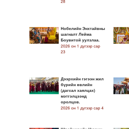
28
Нобелийн Энхтайвны
шагналт Лейма
Боувитой уулзлаа.
2026 он 1 дүгээр сар
23
Дээрхийн гэгээн жил
бүрийн өвлийн
(дагсал хаялцах)
мэтгэлцээнд
оролцов.
2026 он 1 дүгээр сар 4