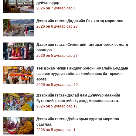
дүйчэн өдөр
2026 он 7 дугаар сар 6
Дээрхийн гэгээн Дадакийн Лэх хотод мориллоо.
2026 он 6 дугаар сар 28
Дээрхийн гэгээн Сикёнгийн тангараг өргөх ёслолд
оролцов.
2026 он 5 дугаар сар 27
Төв Дохам Чүши Гандруг болон Гималайн Буддын
шашинтнуудын соёлын холбооноос бат оршил
өргөв.
2026 он 5 дугаар сар 20
Дээрхийн гэгээн Далай лам Дүнчүүр маанийн
бүтээлийн нээлтийн хуралд морилон саатав.
2026 он 5 дугаар сар 17
Дээрхийн гэгээн Дүйнхорын хуралд морилон
саатлаа.
2026 он 5 дугаар сар 1