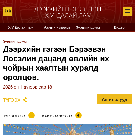
XIV Далай лам
Ажлын хуваарь
Зургийн цомог
Видео
Зургийн цомог
Дээрхийн гэгээн Бэрээвэн
Лосэлин дацанд өвлийн их
чойрын хаалтын хуралд
оролцов.
2026 он 1 дүгээр сар 18
ТҮГЭЭХ
Ангилалууд
ТҮР ЗОГСОХ
АХИН ЭХЛҮҮЛЭХ