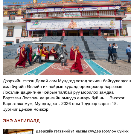
Дээрхийн гэгээн Далай лам Мундгод хотод зохион байгуулагдсан
жил бүрийн Өвлийн их чойрын хуралд оролцохоор Бэрээвэн
Лосэлин дацангийн чойрын талбай руу морилох замдаа
Бэрээвэн Лосэлин дацангийн өмнүүр өнгөрч буй нь… Энэтхэг,
Карнатака муж, Мундгод хот. 2026 оны 1 дүгээр сарын 18.
Зургийг Дэнзэн Чойжор.
ЭНЭ АНГИЛАЛД
Дээрхийн гэгээний 91 насны сүүдэр зооглож буй их