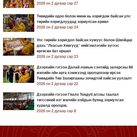
2026 он 2 дугаар сар 27
Төвөдийн одоо болон өмнө нь хоригдож байсан улс
төрийн хоригдлуудад зориулсан ерөөл
2026 он 2 дугаар сар 24
Улс төрийн хоригдол байсан хүмүүс болон Швейцар
дахь “Лхасын Хөвгүүд” нийгэмлэгийн зүгээс
өргөсөн бат оршил
2026 он 2 дугаар сар 23
Дээрхийн гэгээн Далай ламын сэнтийд заларсны 86
жилийн ойн арга хэмжээнд оролцохоор ирсэн
Төвөдийн Төв Захиргааны зочидтой хийсэн уулзалт
2026 он 2 дугаар сар 22
Дээрхийн гэгээн Гяало Тондүб агсны таалал
төгссөний нэг жилийн хойдын буянд зориулсан
хуралд оролцов.
2026 он 2 дугаар сар 8