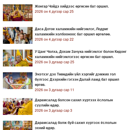
Жонгар Чойдэ хийдээс өргөсөн бат оршил.
2026 он 4 дүгээр сар 25
Даса Дотое халамжийн нийгэмлэг, Лодриг
халамжийн холбооноос бат оршил өргөлөө.
2026 он 4 дүгээр сар 22
У Цанг Чолха, Дохам Зачука нийгэмлэг болон Кидонг
халамжийн нийгэмлэгээс өргөсөн бат оршил.
2026 он 3 дугаар сар 25
Энэтхэг дэх Төвөдийн үйл хэргийг дэмжих гол
бүлгээс Дээрхийн гэгээн Далай ламд бат оршил
өргөв.
2026 он 3 дугаар сар 11
Дарамсалад болсон сахил хүртээх ёслолын
сүүлийн өдөр.
2026 он 3 дугаар сар 3
Дарамсалад болж буй сахил хүртээх ёслолын
эхний өдөр.