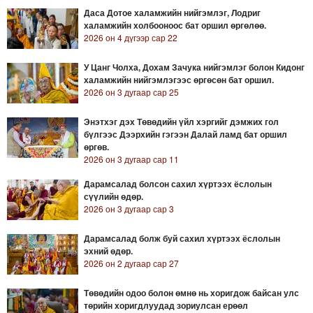
Даса Дотое халамжийн нийгэмлэг, Лодриг
халамжийн холбооноос бат оршил өргөлөө.
2026 он 4 дүгээр сар 22
У Цанг Чолха, Дохам Зачука нийгэмлэг болон Кидонг
халамжийн нийгэмлэгээс өргөсөн бат оршил.
2026 он 3 дугаар сар 25
Энэтхэг дэх Төвөдийн үйл хэргийг дэмжих гол
бүлгээс Дээрхийн гэгээн Далай ламд бат оршил
өргөв.
2026 он 3 дугаар сар 11
Дарамсалад болсон сахил хүртээх ёслолын
сүүлийн өдөр.
2026 он 3 дугаар сар 3
Дарамсалад болж буй сахил хүртээх ёслолын
эхний өдөр.
2026 он 2 дугаар сар 27
Төвөдийн одоо болон өмнө нь хоригдож байсан улс
төрийн хоригдлуудад зориулсан ерөөл