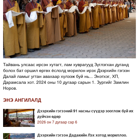
Тайвань улсаас ирсэн хутагт, лам хуврагууд Зүглэгхан дуганд
болох бат оршил өргөх ёслолд морилон ирэх Дээрхийн гэгээн
Далай ламыг угтан авахаар хүлээж буй нь... Энэтхэг, ХП,
Дарамсала хот. 2024 оны 10 дугаар сарын 1. Зургийг Замлин
Норов.
ЭНЭ АНГИЛАЛД
Дээрхийн гэгээний 91 насны сүүдэр зооглож буй их
дүйчэн өдөр
2026 он 7 дугаар сар 6
Дээрхийн гэгээн Дадакийн Лэх хотод мориллоо.