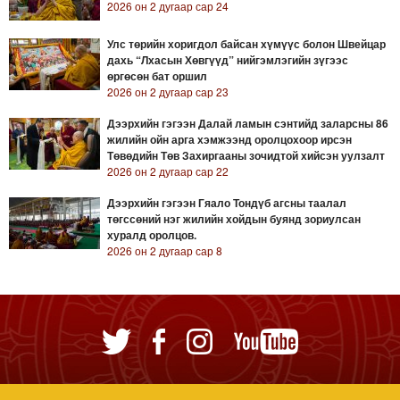
2026 он 2 дугаар сар 24
Улс төрийн хоригдол байсан хүмүүс болон Швейцар
дахь “Лхасын Хөвгүүд” нийгэмлэгийн зүгээс
өргөсөн бат оршил
2026 он 2 дугаар сар 23
Дээрхийн гэгээн Далай ламын сэнтийд заларсны 86
жилийн ойн арга хэмжээнд оролцохоор ирсэн
Төвөдийн Төв Захиргааны зочидтой хийсэн уулзалт
2026 он 2 дугаар сар 22
Дээрхийн гэгээн Гяало Тондүб агсны таалал
төгссөний нэг жилийн хойдын буянд зориулсан
хуралд оролцов.
2026 он 2 дугаар сар 8