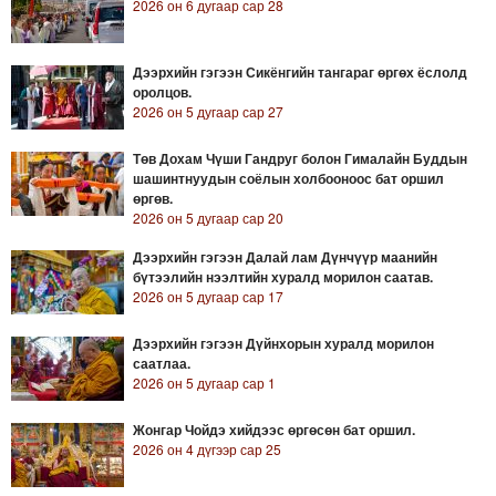
2026 он 6 дугаар сар 28
Дээрхийн гэгээн Сикёнгийн тангараг өргөх ёслолд
оролцов.
2026 он 5 дугаар сар 27
Төв Дохам Чүши Гандруг болон Гималайн Буддын
шашинтнуудын соёлын холбооноос бат оршил
өргөв.
2026 он 5 дугаар сар 20
Дээрхийн гэгээн Далай лам Дүнчүүр маанийн
бүтээлийн нээлтийн хуралд морилон саатав.
2026 он 5 дугаар сар 17
Дээрхийн гэгээн Дүйнхорын хуралд морилон
саатлаа.
2026 он 5 дугаар сар 1
Жонгар Чойдэ хийдээс өргөсөн бат оршил.
2026 он 4 дүгээр сар 25