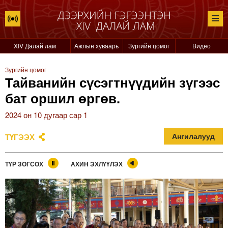
XIV Далай лам
Ажлын хуваарь
Зургийн цомог
Видео
Зургийн цомог
Тайванийн сүсэгтнүүдийн зүгээс
бат оршил өргөв.
2024 он 10 дугаар сар 1
ТҮГЭЭХ
Ангилалууд
ТҮР ЗОГСОХ
АХИН ЭХЛҮҮЛЭХ