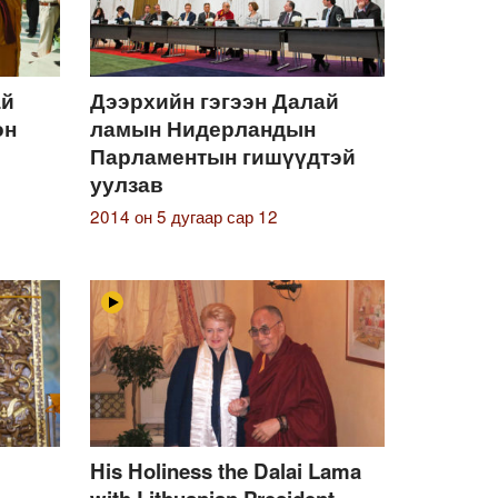
ай
Дээрхийн гэгээн Далай
өн
ламын Нидерландын
Парламентын гишүүдтэй
уулзав
2014 он 5 дугаар сар 12
His Holiness the Dalai Lama