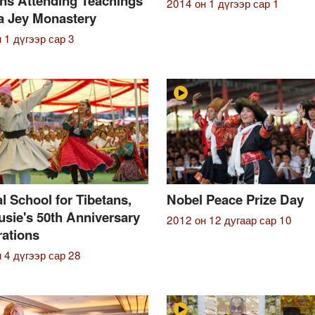
ans Attending Teachings
2014 он 1 дүгээр сар 1
ra Jey Monastery
 1 дүгээр сар 3
l School for Tibetans,
Nobel Peace Prize Day
sie's 50th Anniversary
2012 он 12 дугаар сар 10
rations
 4 дүгээр сар 28