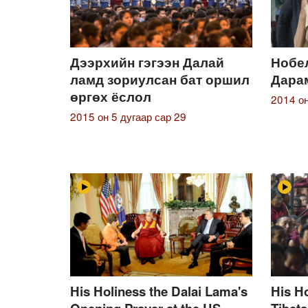
Дээрхийн гэгээн Далай
Нобе
ламд зориулсан бат оршил
Дара
өргөх ёслол
2014 он
2015 он 5 дугаар сар 29
His Holiness the Dalai Lama's
His H