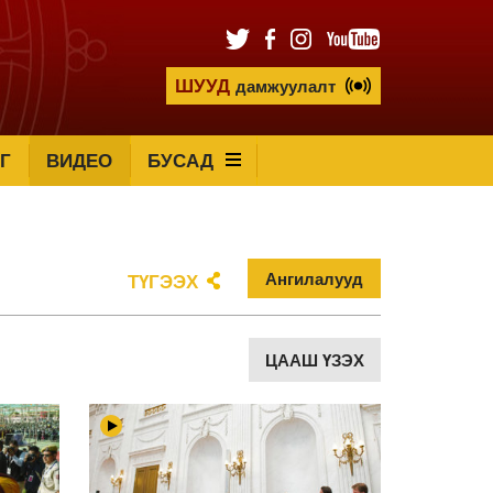
ШУУД
дамжуулалт
Г
ВИДЕО
БУСАД
Ангилалууд
ТҮГЭЭХ
ЦААШ ҮЗЭХ