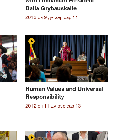
with Lithuanian President
Dalia Grybauskaite
2013 он 9 дүгээр сар 11
Human Values and Universal
Responsibility
2012 он 11 дүгээр сар 13