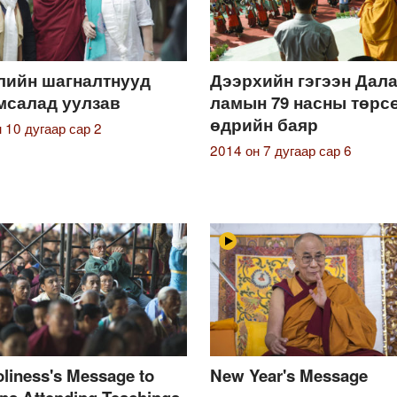
лийн шагналтнууд
Дээрхийн гэгээн Дал
мсалад уулзав
ламын 79 насны төрс
өдрийн баяр
 10 дугаар сар 2
2014 он 7 дугаар сар 6
oliness's Message to
New Year's Message