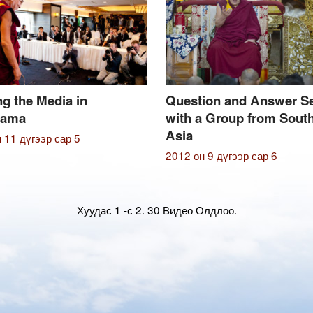
g the Media in
Question and Answer S
hama
with a Group from Sout
Asia
 11 дүгээр сар 5
2012 он 9 дүгээр сар 6
Хуудас 1 -с 2.
30 Видео Олдлоо.