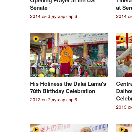
Opening Prayer at the US
Tibet
Senate
at Se
2014 он 3 дугаар сар 6
2014 он
His Holiness the Dalai Lama's
Centra
78th Birthday Celebration
Dalhou
Celeb
2013 он 7 дугаар сар 6
2013 он