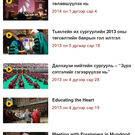
төлөвшүүлэх нь
2014 он 1 дүгээр сар 4
Тьюлейн их сургуулийн 2013 оны
төгсөлтийн баярын гол илтгэл
2013 он 5 дугаар сар 18
Далхаузи нийтийн сургууль – “Зүрх
сэтгэлийг гэгээрүүлэх нь”
2013 он 4 дүгээр сар 28
Educating the Heart
2013 он 4 дүгээр сар 19
Meeting with Foreigners in Mundgod