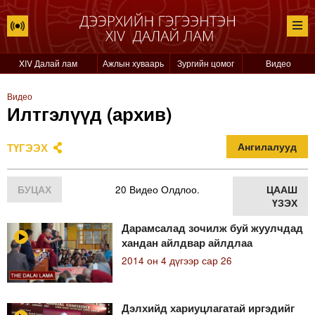
XIV Далай лам
Ажлын хуваарь
Зургийн цомог
Видео
Видео
Илтгэлүүд (архив)
ТҮГЭЭХ
Ангилалууд
БУЦАХ
20 Видео Олдлоо.
ЦААШ
ҮЗЭХ
Дарамсалад зочилж буй жуулчдад
хандан айлдвар айлдлаа
2014 он 4 дүгээр сар 26
Дэлхийд хариуцлагатай иргэдийг