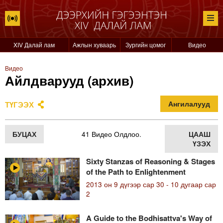
XIV Далай лам
Ажлын хуваарь
Зургийн цомог
Видео
Видео
Айлдварууд (архив)
ТҮГЭЭХ
Ангилалууд
БУЦАХ
41 Видео Олдлоо.
ЦААШ
ҮЗЭХ
Sixty Stanzas of Reasoning & Stages
of the Path to Enlightenment
2013 он 9 дүгээр сар 30 - 10 дугаар сар
2
A Guide to the Bodhisattva's Way of