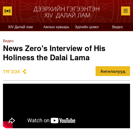
XIV Далай лам
Ажлын хуваарь
Зургийн цомог
Видео
Видео
News Zero's Interview of His
Holiness the Dalai Lama
ТҮГЭЭХ
Ангилалууд